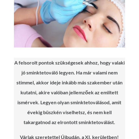
A felsorolt pontok szükségesek ahhoz, hogy valaki
jó sminktetováló legyen. Ha már valami nem
stimmel, akkor ideje inkább más szakember után
kutatni, akire valóban jellemzőek az említett
ismérvek.
Legyen olyan sminktetoválásod, amit
évekig büszkén viselhetsz, és nem kell
takargatnod az elrontott sminktetoválást.
Várlak szeretettel Újbudán, a XI. kerületben!