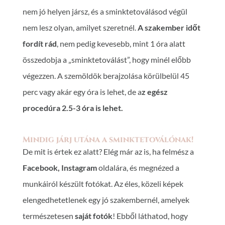
nem jó helyen jársz, és a sminktetoválásod végül
nem lesz olyan, amilyet szeretnél.
A szakember időt
fordít rád
, nem pedig kevesebb, mint 1 óra alatt
összedobja a „sminktetoválást”, hogy minél előbb
végezzen. A szemöldök berajzolása körülbelül 45
perc vagy akár egy óra is lehet, de a
z egész
procedúra 2.5-3 óra is lehet.
Mindig járj utána a sminktetoválónak!
De mit is értek ez alatt? Elég már az is, ha felmész a
Facebook, Instagram
oldalára, és megnézed a
munkáiról készült fotókat. Az éles, közeli képek
elengedhetetlenek egy jó szakembernél, amelyek
természetesen
saját fotók
! Ebből láthatod, hogy