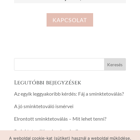
KAPCSOLAT
Legutóbbi bejegyzések
Az egyik leggyakoribb kérdés: Fáj a sminktetoválás?
A jó sminktetováló ismérvei
Elrontott sminktetoválás – Mit lehet tenni?
Sminktetoválással a ráncok ellen
A weboldal cookie-kat (sütiket) használ a weboldal működése,