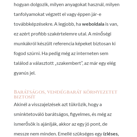
hogyan dolgozik, milyen anyagokat használ, milyen
tanfolyamokat végzett el vagy éppen jár-e
továbbképzésekre. A legjobb, ha
weboldala
is van,
ez azért profibb szakértelemre utal. A minőségi
munkákról készült referencia képeket biztosan ki
fogod szúrni. Ha pedig még az interneten sem
találod a választott „szakembert”, az már egy elég
gyanús jel.
Barátságos, vendégbarát környezetet
biztosít
Akinél a visszajelzések azt tükrözik, hogy a
sminktetováló barátságos, figyelmes, és még az
ismerősök is ajánlják, akkor az egy jó pont, de
messze nem minden. Emellé szükséges egy
ízléses,