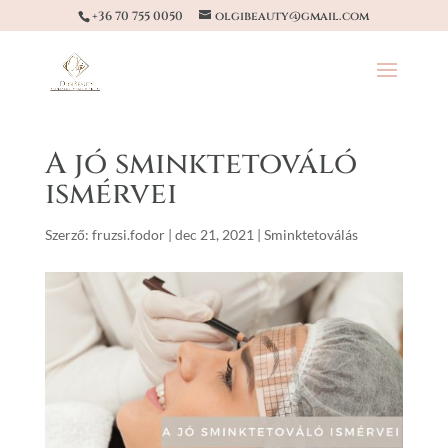
+36 70 755 0050
olgibeauty@gmail.com
A jó sminktetováló
ismérvei
Szerző:
fruzsi.fodor
|
dec 21, 2021
|
Sminktetoválás