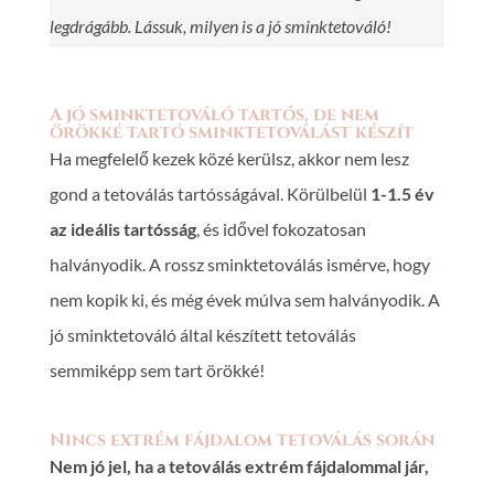
legdrágább. Lássuk, milyen is a jó sminktetováló!
A jó sminktetováló tartós, de nem
örökké tartó sminktetoválást készít
Ha megfelelő kezek közé kerülsz, akkor nem lesz
gond a tetoválás tartósságával. Körülbelül
1-1.5 év
az ideális tartósság
, és idővel fokozatosan
halványodik. A rossz sminktetoválás ismérve, hogy
nem kopik ki, és még évek múlva sem halványodik. A
jó sminktetováló által készített tetoválás
semmiképp sem tart örökké!
Nincs extrém fájdalom tetoválás során
Nem jó jel, ha a tetoválás extrém fájdalommal jár,