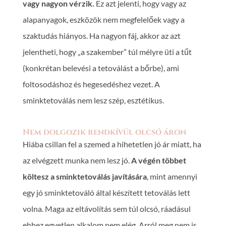
vagy nagyon vérzik.
Ez azt jelenti, hogy vagy az
alapanyagok, eszközök nem megfelelőek vagy a
szaktudás hiányos. Ha nagyon fáj, akkor az azt
jelentheti, hogy „a szakember” túl mélyre üti a tűt
(konkrétan belevési a tetoválást a bőrbe), ami
foltosodáshoz és hegesedéshez vezet. A
sminktetoválás nem lesz szép, esztétikus.
Nem dolgozik rendkívül olcsó áron
Hiába csillan fel a szemed a hihetetlen jó ár miatt, ha
az elvégzett munka nem lesz jó.
A végén többet
költesz a sminktetoválás javítására
, mint amennyi
egy jó sminktetováló által készített tetoválás lett
volna. Maga az eltávolítás sem túl olcsó, ráadásul
ehhez egyetlen alkalom nem elég. Arról meg nem is