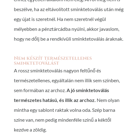
beszélve, ha az eltávolított sminktetoválás után még
egy újat is szeretnél. Ha nem szeretnél végül
mélyebben a pénztárcádba nyúlni, akkor javaslom,
hogy ne dőlj be a rendkívüli sminktetoválás áraknak.
Nem készít természetellenes
sminktetoválást
A rossz sminktetoválás nagyon feltűnő és
természetellenes, egyáltalán nem illik sem színben,
sem formában az archoz.
A jó sminktetoválás
természetes hatású, és illik az archoz.
Nem olyan
mintha egy sablont raktak volna oda. Szép barna
színe van, nem pedig mindenféle színű a kéktől
kezdve a zöldig.