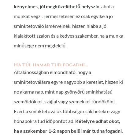
kényelmes, jól megközelíthető helyszín
, ahol a
munkát végzi. Természetesen ez csak egyike a jó
sminktetováló ismérveinek, hiszen hiába a jól
kialakított szalon és a kedves szakember, ha a munka
minősége nem megfelelő.
Ha túl hamar tud fogadni…
Általánosságban elmondható, hogy a
sminktetoválásra egyre nagyobb a kereslet, hiszen ki
ne akarna nap, mint nap gyönyörű sminkhatású
szemöldökkel, szájjal vagy szemekkel tündökölni.
Ezért a sminktetoválók többsége csak hetekre vagy
hónapokra tud időpontot ad.
Kételyre adhat okot,
ha a szakember 1-2 napon belül már tudna fogadni.