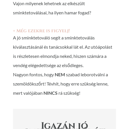
Vajon milyenek lehetnek az elkészült
sminktetoválásai, ha ilyen hamar fogad?
+ Még ezekre is figyelj!
A jó sminktetováló segít a sminktetoválás
kiválasztásánál és tanácsokkal lát el. Az utóápolást
is részletesen elmondja neked, hiszen számára a
vendég elégedettsége az elsődleges.
Nagyon fontos, hogy
NEM
szabad leborotválni a
szemöldökszőrt! Tévhit, hogy erre szükség lenne,
mert valójában
NINCS
rá szükség!
Igazán jó