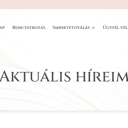
ap
Bemutatkozás
Sminktetoválás
Ügyfél vé
Aktuális hírei