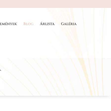
lemények
Blog
Árlista
Galéria
m