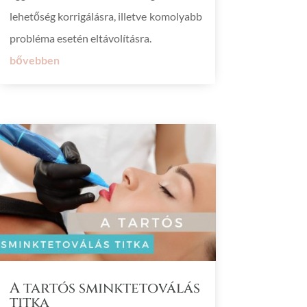
lehetőség korrigálásra, illetve komolyabb
probléma esetén eltávolításra.
bővebben
A tartós sminktetoválás
titka