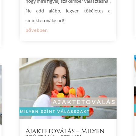
hogy mire figyelj szakember választásnál.
Ne add alább, legyen tökéletes a
sminktetoválásod!
bővebben
Ajaktetoválás – Milyen