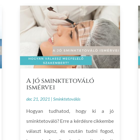
A jó sminktetováló
ismérvei
dec 21, 2021
|
Sminktetoválás
Hogyan tudhatod, hogy ki a jó
sminktetováló? Erre a kérdésre cikkembe
választ kapsz, és ezután tudni fogod,