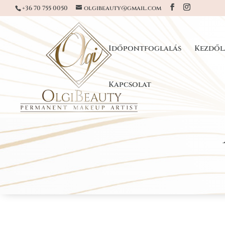
+36 70 755 0050
olgibeauty@gmail.com
Időpontfoglalás
Kezdől
Kapcsolat