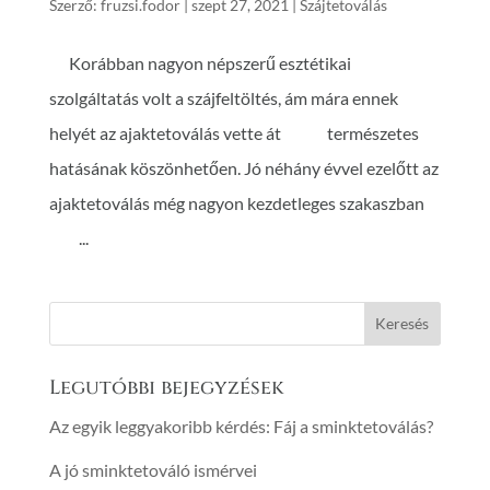
Szerző:
fruzsi.fodor
|
szept 27, 2021
|
Szájtetoválás
Korábban nagyon népszerű esztétikai
szolgáltatás volt a szájfeltöltés, ám mára ennek
helyét az ajaktetoválás vette át természetes
hatásának köszönhetően. Jó néhány évvel ezelőtt az
ajaktetoválás még nagyon kezdetleges szakaszban
...
Legutóbbi bejegyzések
Az egyik leggyakoribb kérdés: Fáj a sminktetoválás?
A jó sminktetováló ismérvei