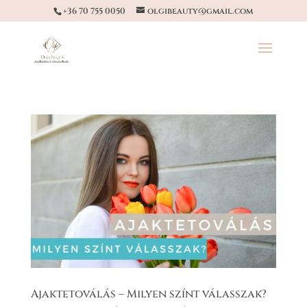
+36 70 755 0050
olgibeauty@gmail.com
Ajaktetoválás – Milyen színt válasszak?